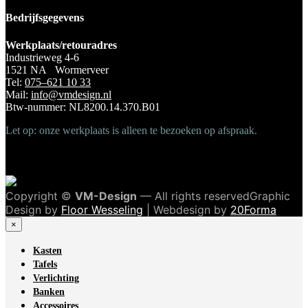
Bedrijfsgegevens
Werkplaats/retouradres
Industrieweg 4-6
1521 NA Wormerveer
Tel:
075–621 10 33
Mail:
info@vmdesign.nl
Btw-nummer: NL8200.14.370.B01
Let op: onze werkplaats is alleen te bezoeken op afspraak.
Copyright ©
VM-Design
— All rights reservedGraphic
Design by
Floor Wesseling
| Webdesign by
20Forma
×
Kasten
Tafels
Verlichting
Banken
Accessoires