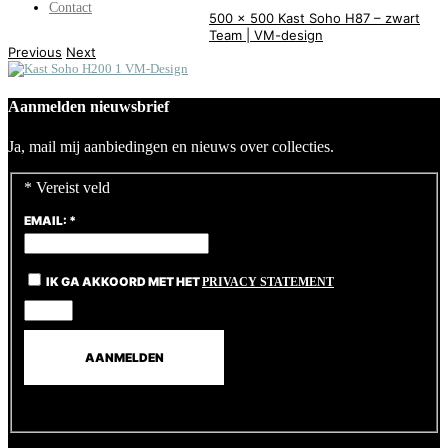
Contact
500 x 500
Kast Soho H87 – zwart
Team | VM-design
Previous
Next
Aanmelden nieuwsbrief
Ja, mail mij aanbiedingen en nieuws over collecties.
*
Vereist veld
EMAIL:
*
IK GA AKKOORD MET HET
PRIVACY STATEMENT