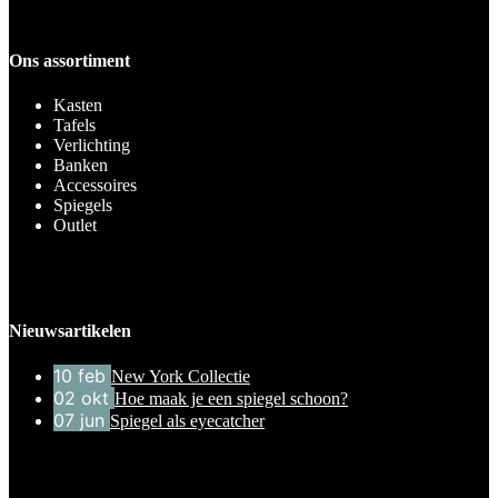
Ons assortiment
Kasten
Tafels
Verlichting
Banken
Accessoires
Spiegels
Outlet
Nieuwsartikelen
10
feb
New York Collectie
02
okt
Hoe maak je een spiegel schoon?
07
jun
Spiegel als eyecatcher