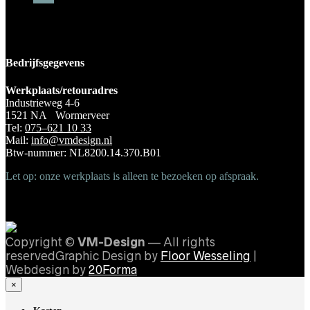
Bedrijfsgegevens
Werkplaats/retouradres
Industrieweg 4-6
1521 NA Wormerveer
Tel:
075–621 10 33
Mail:
info@vmdesign.nl
Btw-nummer: NL8200.14.370.B01
Let op: onze werkplaats is alleen te bezoeken op afspraak.
Copyright ©
VM-Design
— All rights
reservedGraphic Design by
Floor Wesseling
|
Webdesign by
20Forma
×