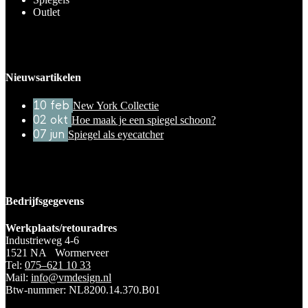
Outlet
Nieuwsartikelen
10
feb
New York Collectie
02
okt
Hoe maak je een spiegel schoon?
07
jun
Spiegel als eyecatcher
Bedrijfsgegevens
Werkplaats/retouradres
Industrieweg 4-6
1521 NA Wormerveer
Tel:
075–621 10 33
Mail:
info@vmdesign.nl
Btw-nummer: NL8200.14.370.B01