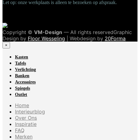
Let op: onze werkplaats is alleen te bezoeken op afspraak.
Copyright ©
VM-Design
— All rights reservedGraphic
Design by
Floor Wesseling
| Webdesign by
20Forma
×
Kasten
Tafels
Verlichting
Banken
Accessoires
Spiegels
Outlet
Home
Interieurblog
Over Ons
Inspiratie
FAQ
Merken