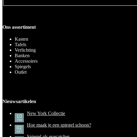
Ons assortiment
Kasten
Tafels
Verlichting
Banken
Accessoires
Spiegels
Outlet
Nieuwsartikelen
New York Collectie
10
FEB
Hoe maak je een spiegel schoon?
02
OKT
Spiegel als eyecatcher