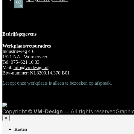
07
JUN
Bedrijfsgegevens
Werkplaats/retouradres
Industrieweg 4-6
1521 NA Wormerveer
Tel:
075–621 10 33
Mail:
info@vmdesign.nl
Btw-nummer: NL8200.14.370.B01
Let op: onze werkplaats is alleen te bezoeken op afspraak.
Copyright ©
VM-Design
— All rights reservedGraphi
×
Kasten