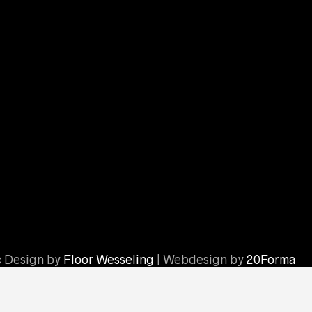
c Design by
Floor Wesseling
| Webdesign by
20Forma