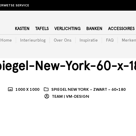
ERWETSE SERVICE
KASTEN
TAFELS
VERLICHTING
BANKEN
ACCESSOIRES
Home
Interieurblog
Over Ons
Inspiratie
FAQ
Merke
piegel-New-York-60-x-1
1000 X 1000
SPIEGEL NEW YORK – ZWART – 60×180
TEAM | VM-DESIGN