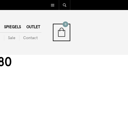
0
SPIEGELS
OUTLET
n
Sale
Contact
80