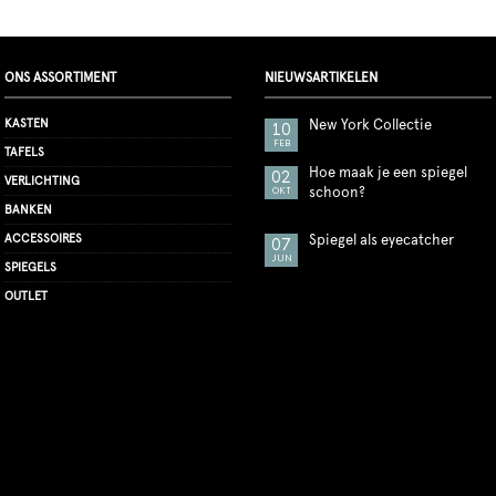
ONS ASSORTIMENT
NIEUWSARTIKELEN
KASTEN
New York Collectie
10
FEB
TAFELS
Hoe maak je een spiegel
02
VERLICHTING
schoon?
OKT
BANKEN
ACCESSOIRES
Spiegel als eyecatcher
07
JUN
SPIEGELS
OUTLET