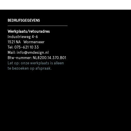
BEDRIJFSGEGEVENS
Werkplaats/retouradres
Industrieweg 4-6
1521 NA Wormerveer
Tel:
075–621 10 33
Mail:
info@vmdesign.nl
Btw-nummer: NL8200.14.370.B01
Let op: onze werkplaats is alleen
te bezoeken op afspraak.