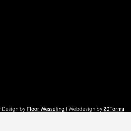
c Design by
Floor Wesseling
| Webdesign by
20Forma