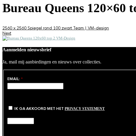
Bureau Queens 120×60 t
2560 x 2560
Spiegel rond 100 zwart
Team | VM-design
Next
Aanmelden nieuwsbrief
Ja, mail mij aanbiedingen en nieuws over collecties.
EMAIL:
*
IK GA AKKOORD MET HET
PRIVACY STATEMENT