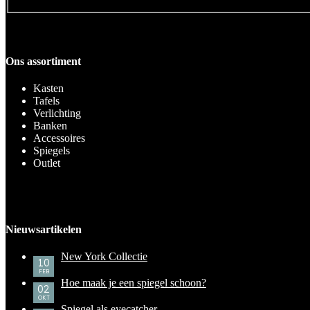
Ons assortiment
Kasten
Tafels
Verlichting
Banken
Accessoires
Spiegels
Outlet
Nieuwsartikelen
New York Collectie
10
FEB
Hoe maak je een spiegel schoon?
02
OKT
Spiegel als eyecatcher