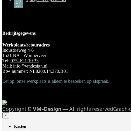
07
JUN
Bedrijfsgegevens
Werkplaats/retouradres
Industrieweg 4-6
1521 NA Wormerveer
Tel:
075–621 10 33
Mail:
info@vmdesign.nl
Btw-nummer: NL8200.14.370.B01
Let op: onze werkplaats is alleen te bezoeken op afspraak.
Copyright ©
VM-Design
— All rights reservedGraphi
×
Kasten