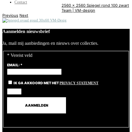
Contact
2560 x 2560
Spiegel rond 100 zwart
Team | VM-design
Previous
Next
Aanmelden nieuwsbrief
Ja, mail mij aanbiedingen en nieuws over collecties.
*
Vereist veld
EMAIL:
*
IK GA AKKOORD MET HET
PRIVACY STATEMENT