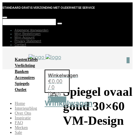
STANDAARD GRATIS VERZENDING MET OUDERWETSE SERVICE
Algemene Voorwaarden
Mijn Bestellingen
Mijn Account
Privacy Statement
Contact
Kasten
Tafels
0
Verlichting
Banken
Winkelwagen
Accessoires
€
0,00
Spiegels
/ 0
Spiegel ovaal
Outlet
items
0
Winkelwagen
goud 30×60
Home
Interieurblog
Over Ons
VM-Design
Inspiratie
FAQ
Merken
Sale