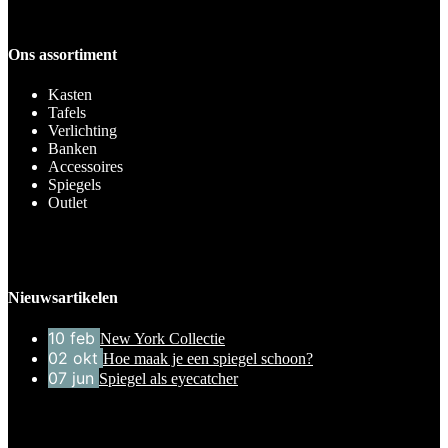
Ons assortiment
Kasten
Tafels
Verlichting
Banken
Accessoires
Spiegels
Outlet
Nieuwsartikelen
10
feb
New York Collectie
02
okt
Hoe maak je een spiegel schoon?
07
jun
Spiegel als eyecatcher