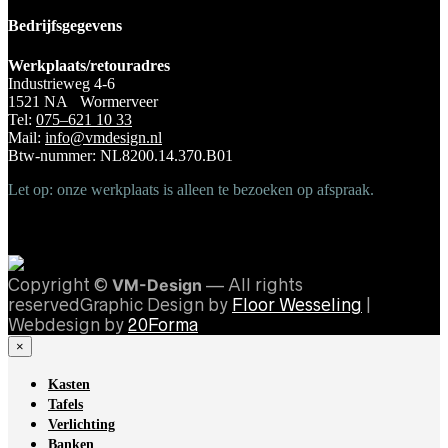
Bedrijfsgegevens
Werkplaats/retouradres
Industrieweg 4-6
1521 NA Wormerveer
Tel:
075–621 10 33
Mail:
info@vmdesign.nl
Btw-nummer: NL8200.14.370.B01
Let op: onze werkplaats is alleen te bezoeken op afspraak.
Copyright ©
VM-Design
— All rights
reservedGraphic Design by
Floor Wesseling
|
Webdesign by
20Forma
×
Kasten
Tafels
Verlichting
Banken