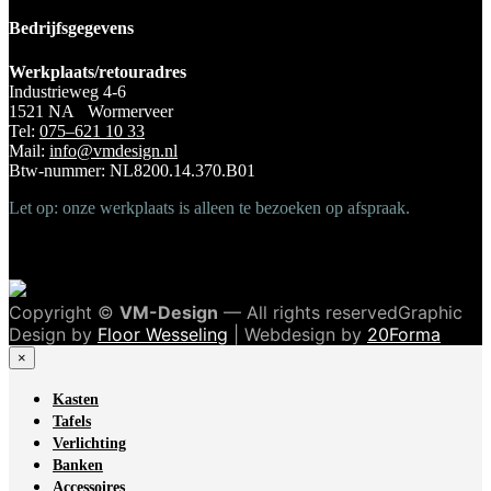
Bedrijfsgegevens
Werkplaats/retouradres
Industrieweg 4-6
1521 NA Wormerveer
Tel:
075–621 10 33
Mail:
info@vmdesign.nl
Btw-nummer: NL8200.14.370.B01
Let op: onze werkplaats is alleen te bezoeken op afspraak.
Copyright ©
VM-Design
— All rights reservedGraphic
Design by
Floor Wesseling
| Webdesign by
20Forma
×
Kasten
Tafels
Verlichting
Banken
Accessoires