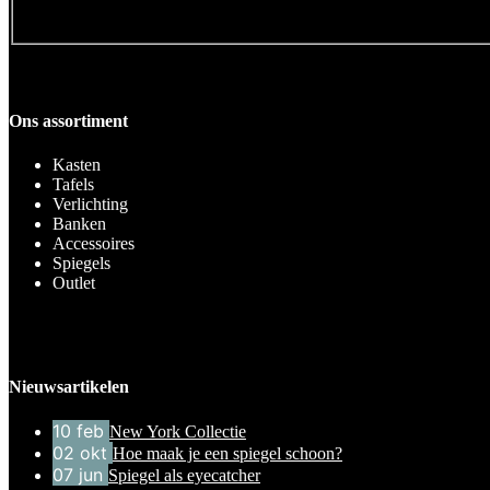
Ons assortiment
Kasten
Tafels
Verlichting
Banken
Accessoires
Spiegels
Outlet
Nieuwsartikelen
10
feb
New York Collectie
02
okt
Hoe maak je een spiegel schoon?
07
jun
Spiegel als eyecatcher