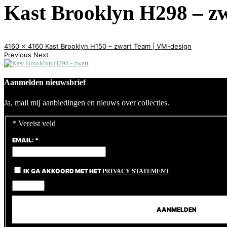
Kast Brooklyn H298 – z
4160 x 4160
Kast Brooklyn H150 – zwart
Team | VM-design
Previous
Next
Aanmelden nieuwsbrief
Ja, mail mij aanbiedingen en nieuws over collecties.
*
Vereist veld
EMAIL:
*
IK GA AKKOORD MET HET
PRIVACY STATEMENT