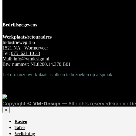
Bedrijfsgegevens
Werkplaats/retouradres
Industrieweg 4-6
1521 NA Wormerveer
Tel:
075–621 10 33
Mail:
info@vmdesign.nl
Btw-nummer: NL8200.14.370.B01
Let op: onze werkplaats is alleen te bezoeken op afspraak.
Copyright ©
VM-Design
— All rights reservedGraphic D
×
Kasten
Tafels
Verlichting