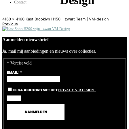
Design
Contact
4160 x 4160
Kast Brooklyn H150 – zwart
Team | VM-design
Previous
Aanmelden nieuwsbrief
Ja, mail mij aanbiedingen en nieuws over collecties.
*
Vereist veld
EMAIL:
*
IK GA AKKOORD MET HET
PRIVACY STATEMENT