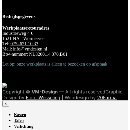
Bedrijfsgegevens
Werkplaats/retouradres
Industrieweg 4-6
1521 NA Wormerveer
Tel:
075–621 10 33
Mail:
info@vmdesign.nl
Btw-nummer: NL8200.14.370.B01
Let op: onze werkplaats is alleen te bezoeken op afspraak.
Copyright ©
VM-Design
— All rights reservedGraphic
Design by
Floor Wesseling
| Webdesign by
20Forma
×
Kasten
Tafels
Verlichting