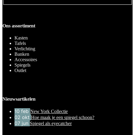
Ons assortiment
Kasten
Tafels
Verlichting
Banken
Accessoires
Spiegels
Outlet
Nieuwsartikelen
10
feb
New York Collectie
02
okt
Hoe maak je een spiegel schoon?
07
jun
Spiegel als eyecatcher