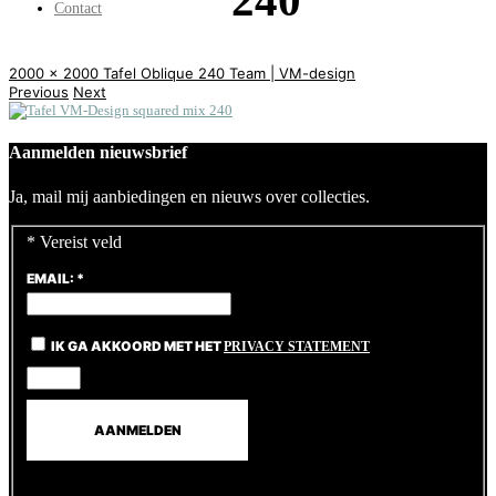
240
Contact
2000 x 2000
Tafel Oblique 240
Team | VM-design
Previous
Next
Aanmelden nieuwsbrief
Ja, mail mij aanbiedingen en nieuws over collecties.
*
Vereist veld
EMAIL:
*
IK GA AKKOORD MET HET
PRIVACY STATEMENT