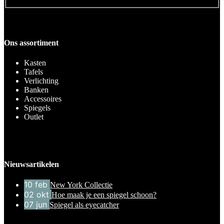
Ons assortiment
Kasten
Tafels
Verlichting
Banken
Accessoires
Spiegels
Outlet
Nieuwsartikelen
10
feb
New York Collectie
02
okt
Hoe maak je een spiegel schoon?
07
jun
Spiegel als eyecatcher