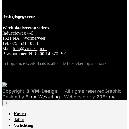
Bedrijfsgegevens
Werkplaats/retouradres
Industrieweg 4-6
1521 NA Wormerveer
Tel:
075–621 10 33
Mail:
info@vmdesign.nl
Btw-nummer: NL8200.14.370.B01
Let op: onze werkplaats is alleen te bezoeken op afspraak.
Copyright ©
VM-Design
— All rights reservedGraphic
Design by
Floor Wesseling
| Webdesign by
20Forma
×
Kasten
Tafels
Verlichting