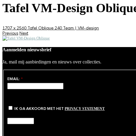
Tafel VM-Design Obliqu
1707 x 2560
Tafel Oblique 240
Team | VM-design
Previous
Next
Aanmelden nieuwsbrief
Ja, mail mij aanbiedingen en nieuws over collecties.
EMAIL:
*
IK GA AKKOORD MET HET
PRIVACY STATEMENT