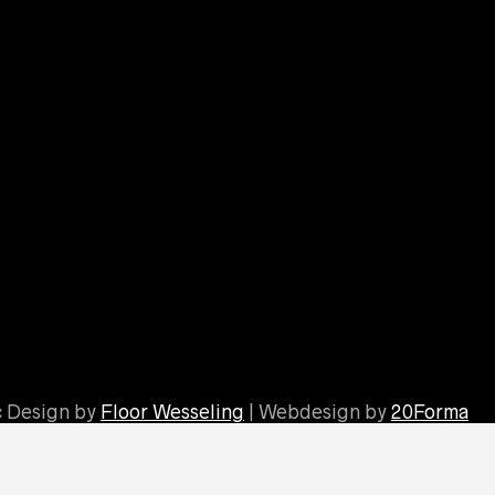
c Design by
Floor Wesseling
| Webdesign by
20Forma