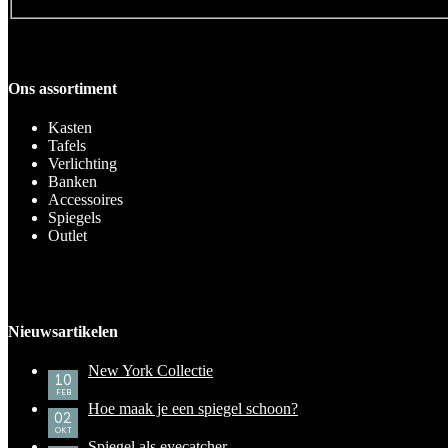
Ons assortiment
Kasten
Tafels
Verlichting
Banken
Accessoires
Spiegels
Outlet
Nieuwsartikelen
New York Collectie
10
FEB
Hoe maak je een spiegel schoon?
02
OKT
Spiegel als eyecatcher