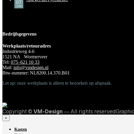
07
JUN
Bedrijfsgegevens
Werkplaats/retouradres
Industrieweg 4-6
1521 NA Wormerveer
Tel:
075–621 10 33
Mail:
info@vmdesign.nl
Btw-nummer: NL8200.14.370.B01
Let op: onze werkplaats is alleen te bezoeken op afspraak.
Copyright ©
VM-Design
— All rights reservedGraphi
×
Kasten