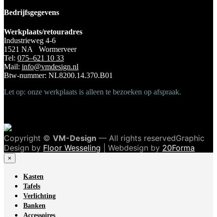
Bedrijfsgegevens
Werkplaats/retouradres
Industrieweg 4-6
1521 NA Wormerveer
Tel:
075–621 10 33
Mail:
info@vmdesign.nl
Btw-nummer: NL8200.14.370.B01
Let op: onze werkplaats is alleen te bezoeken op afspraak.
Copyright ©
VM-Design
— All rights reservedGraphic
Design by
Floor Wesseling
| Webdesign by
20Forma
×
Kasten
Tafels
Verlichting
Banken
Accessoires