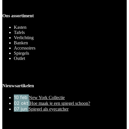
Ons assortiment
Kasten
Tafels
Verlichting
Banken
Accessoires
Spiegels
Outlet
Nieuwsartikelen
10
feb
New York Collectie
02
okt
Hoe maak je een spiegel schoon?
07
jun
Spiegel als eyecatcher