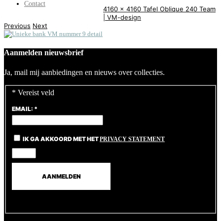
Contact
4160 x 4160
Tafel Oblique 240
Team
| VM-design
Previous
Next
Aanmelden nieuwsbrief
Ja, mail mij aanbiedingen en nieuws over collecties.
*
Vereist veld
EMAIL:
*
IK GA AKKOORD MET HET
PRIVACY STATEMENT