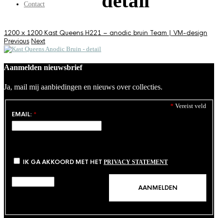
detail
Contact
1200 x 1200
Kast Queens H221 – anodic bruin
Team | VM-design
Previous
Next
Aanmelden nieuwsbrief
Ja, mail mij aanbiedingen en nieuws over collecties.
*
Vereist veld
EMAIL:
*
IK GA AKKOORD MET HET
PRIVACY STATEMENT