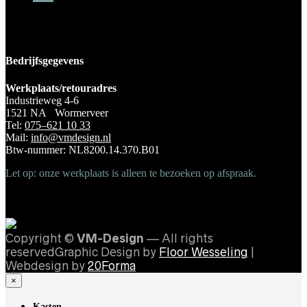
Bedrijfsgegevens
Werkplaats/retouradres
Industrieweg 4-6
1521 NA Wormerveer
Tel:
075–621 10 33
Mail:
info@vmdesign.nl
Btw-nummer: NL8200.14.370.B01
Let op: onze werkplaats is alleen te bezoeken op afspraak.
Copyright ©
VM-Design
— All rights
reservedGraphic Design by
Floor Wesseling
|
Webdesign by
20Forma
×
Kasten