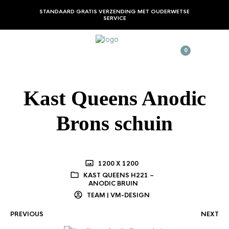
STANDAARD GRATIS VERZENDING MET OUDERWETSE
SERVICE
0
Kast Queens Anodic
Brons schuin
1200 X 1200
KAST QUEENS H221 –
ANODIC BRUIN
TEAM | VM-DESIGN
PREVIOUS
NEXT