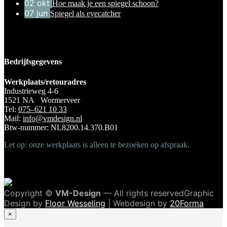
02
okt
Hoe maak je een spiegel schoon?
07
jun
Spiegel als eyecatcher
Bedrijfsgegevens
Werkplaats/retouradres
Industrieweg 4-6
1521 NA Wormerveer
Tel:
075–621 10 33
Mail:
info@vmdesign.nl
Btw-nummer: NL8200.14.370.B01
Let op: onze werkplaats is alleen te bezoeken op afspraak.
Copyright ©
VM-Design
— All rights reservedGraphic
Design by
Floor Wesseling
| Webdesign by
20Forma
×