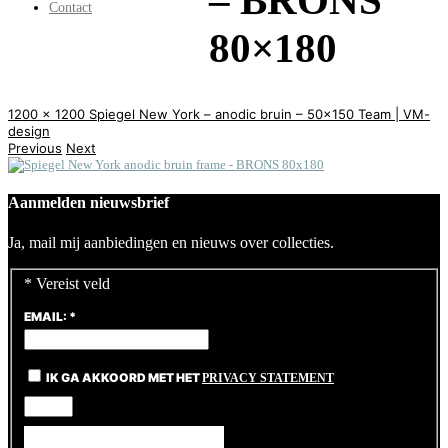
– BRONS
Contact
80×180
1200 x 1200
Spiegel New York – anodic bruin – 50×150
Team | VM-
design
Previous
Next
Aanmelden nieuwsbrief
Ja, mail mij aanbiedingen en nieuws over collecties.
*
Vereist veld
EMAIL:
*
IK GA AKKOORD MET HET
PRIVACY STATEMENT