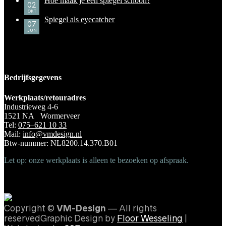
Hoe maak je een spiegel schoon?
02
OKT
Spiegel als eyecatcher
07
JUN
Bedrijfsgegevens
Werkplaats/retouradres
Industrieweg 4-6
1521 NA Wormerveer
Tel:
075–621 10 33
Mail:
info@vmdesign.nl
Btw-nummer: NL8200.14.370.B01
Let op: onze werkplaats is alleen te bezoeken op afspraak.
Copyright ©
VM-Design
— All rights
reservedGraphic Design by
Floor Wesseling
|