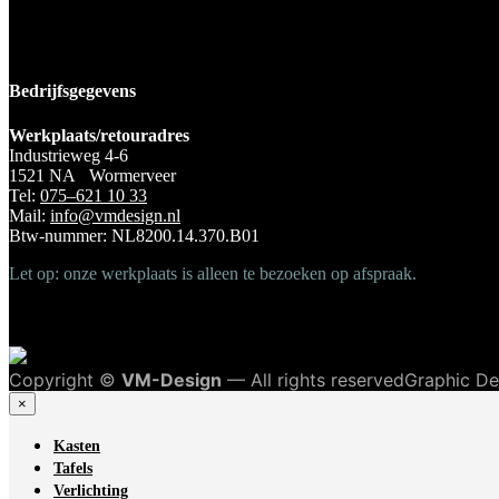
Bedrijfsgegevens
Werkplaats/retouradres
Industrieweg 4-6
1521 NA Wormerveer
Tel:
075–621 10 33
Mail:
info@vmdesign.nl
Btw-nummer: NL8200.14.370.B01
Let op: onze werkplaats is alleen te bezoeken op afspraak.
Copyright ©
VM-Design
— All rights reservedGraphic D
×
Kasten
Tafels
Verlichting