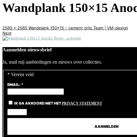
Wandplank 150×15 Anodi
2560 x 2560
Wandplank 150×15 – cement grijs
Team | VM-design
Next
Aanmelden nieuwsbrief
Ja, mail mij aanbiedingen en nieuws over collecties.
*
Vereist veld
EMAIL:
*
IK GA AKKOORD MET HET
PRIVACY STATEMENT