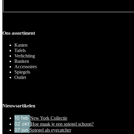
Ons assortiment
Kasten
Tafels
Verlichting
Banken
Accessoires
Spiegels
Outlet
Nieuwsartikelen
10
feb
New York Collectie
02
okt
Hoe maak je een spiegel schoon?
07
jun
Spiegel als eyecatcher