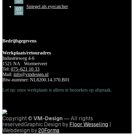
OKT
Spiegel als eyecatcher
07
JUN
Bedrijfsgegevens
Werkplaats/retouradres
Industrieweg 4-6
1521 NA Wormerveer
Tel:
075–621 10 33
Mail:
info@vmdesign.nl
Btw-nummer: NL8200.14.370.B01
Let op: onze werkplaats is alleen te bezoeken op afspraak.
Copyright ©
VM-Design
— All rights
reservedGraphic Design by
Floor Wesseling
|
Webdesign by
20Forma