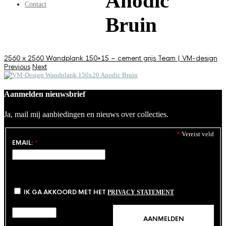
Anodic
Contact
Bruin
2560 x 2560
Wandplank 150×15 – cement grijs
Team | VM-design
Previous
Next
Aanmelden nieuwsbrief
Ja, mail mij aanbiedingen en nieuws over collecties.
*
Vereist veld
EMAIL:
*
IK GA AKKOORD MET HET
PRIVACY STATEMENT