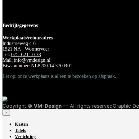
Bedrijfsgegevens
Werkplaats/retouradres
Industrieweg 4-6
1521 NA Wormerveer
Tel:
075–621 10 33
Mail:
info@vmdesign.nl
Btw-nummer: NL8200.14.370.B01
Let op: onze werkplaats is alleen te bezoeken op afspraak.
Copyright ©
VM-Design
— All rights reservedGraphic D
×
Kasten
Tafels
Verlichting