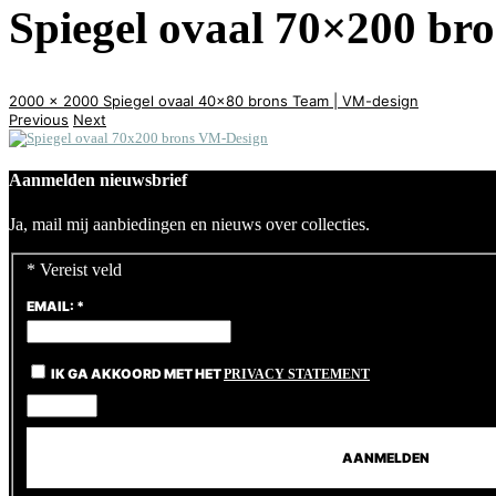
Spiegel ovaal 70×200 b
2000 x 2000
Spiegel ovaal 40×80 brons
Team | VM-design
Previous
Next
Aanmelden nieuwsbrief
Ja, mail mij aanbiedingen en nieuws over collecties.
*
Vereist veld
EMAIL:
*
IK GA AKKOORD MET HET
PRIVACY STATEMENT