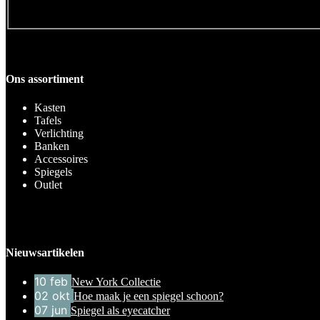
Ons assortiment
Kasten
Tafels
Verlichting
Banken
Accessoires
Spiegels
Outlet
Nieuwsartikelen
10
feb
New York Collectie
02
okt
Hoe maak je een spiegel schoon?
07
jun
Spiegel als eyecatcher