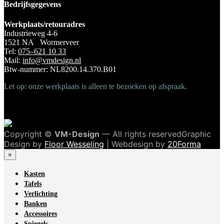
Bedrijfsgegevens
Werkplaats/retouradres
Industrieweg 4-6
1521 NA Wormerveer
Tel:
075–621 10 33
Mail:
info@vmdesign.nl
Btw-nummer: NL8200.14.370.B01
Let op: onze werkplaats is alleen te bezoeken op afspraak.
Copyright ©
VM-Design
— All rights reservedGraphic
Design by
Floor Wesseling
| Webdesign by
20Forma
×
Kasten
Tafels
Verlichting
Banken
Accessoires
Spiegels