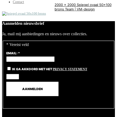
Contact
2000 x 2000
Spiegel ovaal 50×100
brons
Team | VM-design
Aanmelden nieuwsbrief
Ja, mail mij aanbiedingen en nieuws over collecties.
*
Vereist veld
EMAIL:
*
IK GA AKKOORD MET HET
PRIVACY STATEMENT