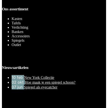
Ons assortiment
Kasten
Tafels
Verlichting
Banken
Accessoires
Spiegels
Outlet
Nieuwsartikelen
10
feb
New York Collectie
02
okt
Hoe maak je een spiegel schoon?
07
jun
Spiegel als eyecatcher