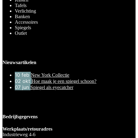
Tafels
Verlichting
Banken
Accessoires
Spiegels
Outlet
Nieuwsartikelen
10
feb
New York Collectie
02
okt
Hoe maak je een spiegel schoon?
07
jun
Spiegel als eyecatcher
Bedrijfsgegevens
Werkplaats/retouradres
Industrieweg 4-6