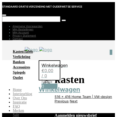
STANDAARD GRATIS VERZENDING MET OUDERWETSE SERVICE
Algemene Voorwaarden
Mijn Bestellingen
Mijn Account
Privacy Statement
Contact
Kasten
Tafels
0
Verlichting
Banken
Winkelwagen
Accessoires
€
0,00
Spiegels
/ 0
kasten
Outlet
items
0
Winkelwagen
Home
Interieurblog
516 x 416
Home
Team | VM-design
Over Ons
Previous
Next
Inspiratie
FAQ
Merken
Sale
Aanmelden nieuwsbrief