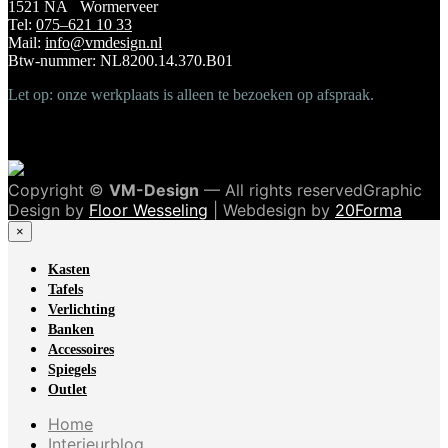
1521 NA Wormerveer
Tel:
075–621 10 33
Mail:
info@vmdesign.nl
Btw-nummer: NL8200.14.370.B01
Let op: onze werkplaats is alleen te bezoeken op afspraak.
Copyright ©
VM-Design
— All rights reservedGraphic
Design by
Floor Wesseling
| Webdesign by
20Forma
×
Kasten
Tafels
Verlichting
Banken
Accessoires
Spiegels
Outlet
Home
Interieurblog