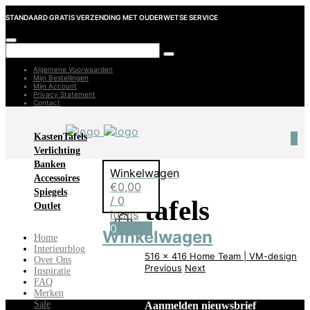
STANDAARD GRATIS VERZENDING MET OUDERWETSE SERVICE
Algemene Voorwaarden
Mijn Bestellingen
Mijn Account
Privacy Statement
Contact
Kasten
Tafels
0
Verlichting
Banken
Winkelwagen
Accessoires
€
0,00
Spiegels
/ 0
tafels
Outlet
items
0
Winkelwagen
Home
Interieurblog
516 x 416
Home
Team | VM-design
Over Ons
Previous
Next
Inspiratie
FAQ
Merken
Sale
Aanmelden nieuwsbrief