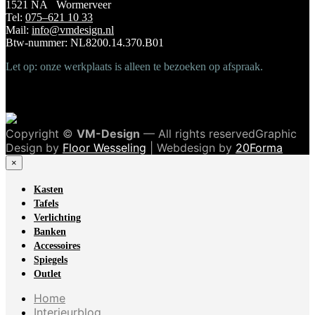
1521 NA Wormerveer
Tel:
075–621 10 33
Mail:
info@vmdesign.nl
Btw-nummer: NL8200.14.370.B01
Let op: onze werkplaats is alleen te bezoeken op afspraak.
Copyright ©
VM-Design
— All rights reservedGraphic
Design by
Floor Wesseling
| Webdesign by
20Forma
×
Kasten
Tafels
Verlichting
Banken
Accessoires
Spiegels
Outlet
Home
Interieurblog