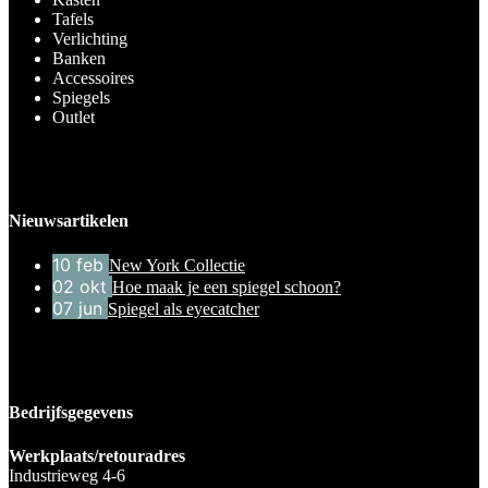
Tafels
Verlichting
Banken
Accessoires
Spiegels
Outlet
Nieuwsartikelen
10
feb
New York Collectie
02
okt
Hoe maak je een spiegel schoon?
07
jun
Spiegel als eyecatcher
Bedrijfsgegevens
Werkplaats/retouradres
Industrieweg 4-6