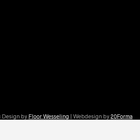
c Design by
Floor Wesseling
| Webdesign by
20Forma