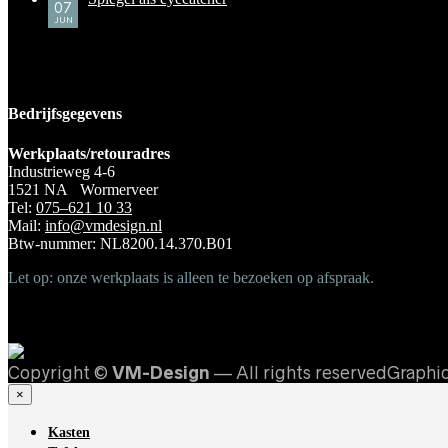
07
JUN
Bedrijfsgegevens
Werkplaats/retouradres
Industrieweg 4-6
1521 NA Wormerveer
Tel:
075–621 10 33
Mail:
info@vmdesign.nl
Btw-nummer: NL8200.14.370.B01
Let op: onze werkplaats is alleen te bezoeken op afspraak.
Copyright ©
VM-Design
— All rights reservedGraphi
×
Kasten