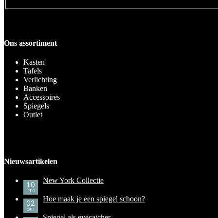
Ons assortiment
Kasten
Tafels
Verlichting
Banken
Accessoires
Spiegels
Outlet
Nieuwsartikelen
New York Collectie
10
FEB
Hoe maak je een spiegel schoon?
02
OKT
Spiegel als eyecatcher