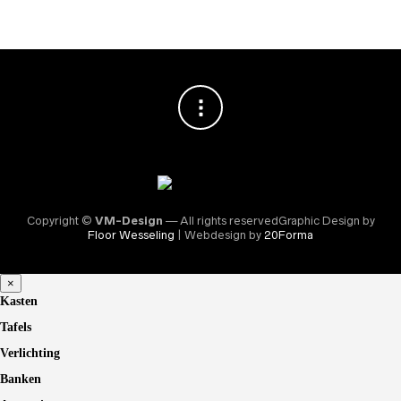
Copyright ©
VM-Design
— All rights reservedGraphic Design by
Floor Wesseling
| Webdesign by
20Forma
×
Kasten
Tafels
Verlichting
Banken