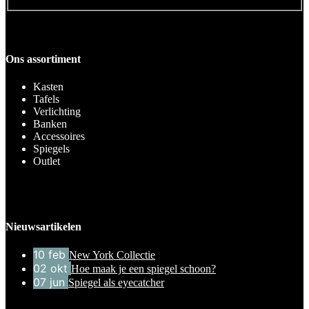
Ons assortiment
Kasten
Tafels
Verlichting
Banken
Accessoires
Spiegels
Outlet
Nieuwsartikelen
10
feb
New York Collectie
02
okt
Hoe maak je een spiegel schoon?
07
jun
Spiegel als eyecatcher