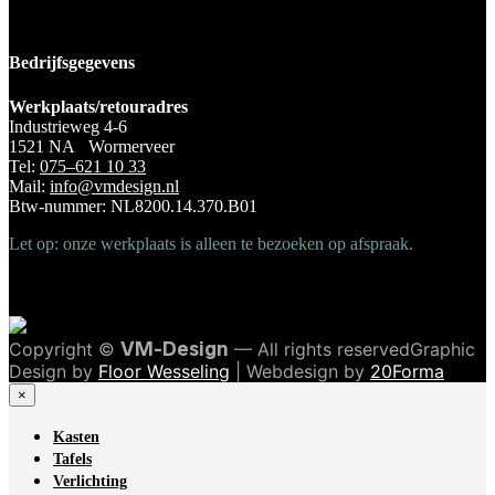
Bedrijfsgegevens
Werkplaats/retouradres
Industrieweg 4-6
1521 NA Wormerveer
Tel:
075–621 10 33
Mail:
info@vmdesign.nl
Btw-nummer: NL8200.14.370.B01
Let op: onze werkplaats is alleen te bezoeken op afspraak.
Copyright ©
VM-Design
— All rights reservedGraphic
Design by
Floor Wesseling
| Webdesign by
20Forma
×
Kasten
Tafels
Verlichting