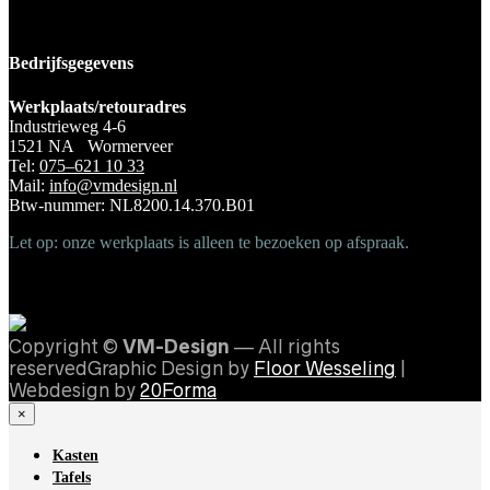
Bedrijfsgegevens
Werkplaats/retouradres
Industrieweg 4-6
1521 NA Wormerveer
Tel:
075–621 10 33
Mail:
info@vmdesign.nl
Btw-nummer: NL8200.14.370.B01
Let op: onze werkplaats is alleen te bezoeken op afspraak.
Copyright ©
VM-Design
— All rights
reservedGraphic Design by
Floor Wesseling
|
Webdesign by
20Forma
×
Kasten
Tafels