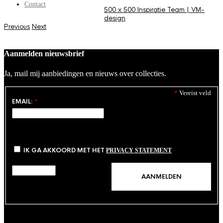
Contact
500 x 500
Inspiratie
Team | VM-
design
Previous
Next
Aanmelden nieuwsbrief
Ja, mail mij aanbiedingen en nieuws over collecties.
*
Vereist veld
EMAIL:
*
IK GA AKKOORD MET HET
PRIVACY STATEMENT