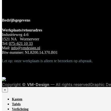
Bedrijfsgegevens
Werkplaats/retouradres
Industrieweg 4-6
1521 NA Wormerveer
Tel:
075–621 10 33
Mail:
info@vmdesign.nl
Btw-nummer: NL8200.14.370.B01
Let op: onze werkplaats is alleen te bezoeken op afspraak.
Copyright ©
VM-Design
— All rights reservedGraphic D
×
Kasten
Tafels
Verlichting