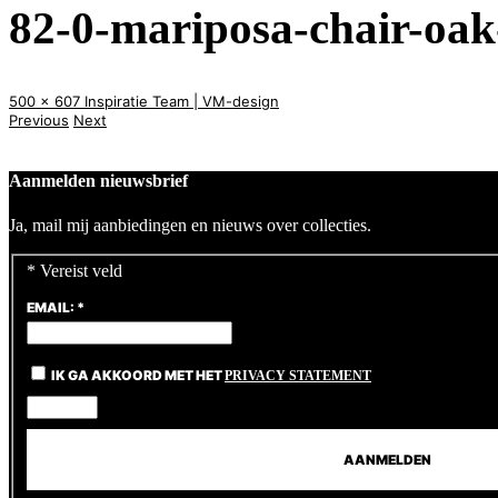
82-0-mariposa-chair-oak
500 x 607
Inspiratie
Team | VM-design
Previous
Next
Aanmelden nieuwsbrief
Ja, mail mij aanbiedingen en nieuws over collecties.
*
Vereist veld
EMAIL:
*
IK GA AKKOORD MET HET
PRIVACY STATEMENT