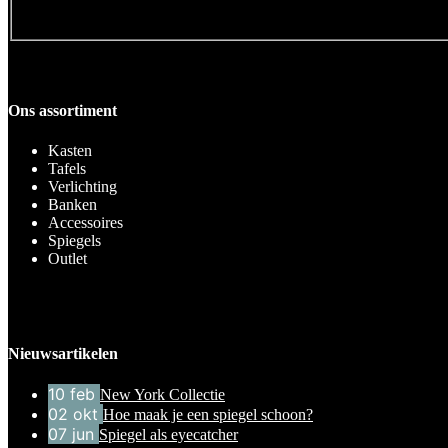
Ons assortiment
Kasten
Tafels
Verlichting
Banken
Accessoires
Spiegels
Outlet
Nieuwsartikelen
10
feb
New York Collectie
02
okt
Hoe maak je een spiegel schoon?
07
jun
Spiegel als eyecatcher