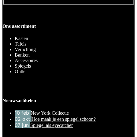
Ons assortiment
Kasten
Tafels
Verlichting
Banken
Accessoires
Spiegels
Outlet
Nieuwsartikelen
10
feb
New York Collectie
02
okt
Hoe maak je een spiegel schoon?
07
jun
Spiegel als eyecatcher