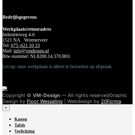
Bedrijfsgegevens
Werkplaats/retouradres
Industrieweg 4-6
1521 NA Wormerveer
Tel:
075–621 10 33
Mail:
info@vmdesign.nl
Btw-nummer: NL8200.14.370.B01
Let op: onze werkplaats is alleen te bezoeken op afspraak.
Copyright ©
VM-Design
— All rights reservedGraphic
Design by
Floor Wesseling
| Webdesign by
20Forma
×
Kasten
Tafels
Verlichting