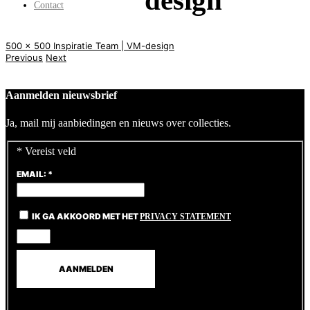
design
Contact
500 x 500
Inspiratie
Team | VM-design
Previous
Next
Aanmelden nieuwsbrief
Ja, mail mij aanbiedingen en nieuws over collecties.
*
Vereist veld
EMAIL:
*
IK GA AKKOORD MET HET
PRIVACY STATEMENT