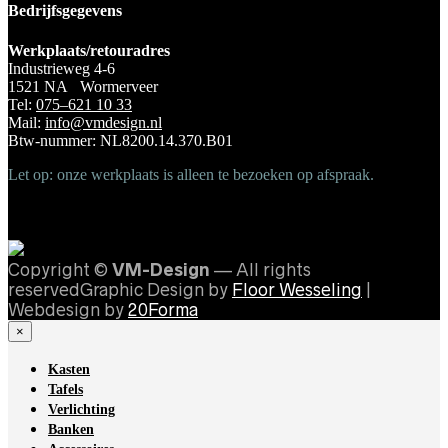
Bedrijfsgegevens
Werkplaats/retouradres
Industrieweg 4-6
1521 NA Wormerveer
Tel:
075–621 10 33
Mail:
info@vmdesign.nl
Btw-nummer: NL8200.14.370.B01
Let op: onze werkplaats is alleen te bezoeken op afspraak.
Copyright ©
VM-Design
— All rights
reservedGraphic Design by
Floor Wesseling
|
Webdesign by
20Forma
×
Kasten
Tafels
Verlichting
Banken