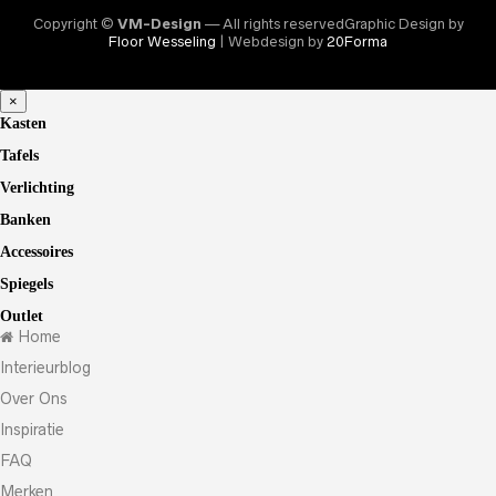
Copyright ©
VM-Design
— All rights reservedGraphic Design by
Floor Wesseling
| Webdesign by
20Forma
×
Kasten
Tafels
Verlichting
Banken
Accessoires
Spiegels
Outlet
Home
Interieurblog
Over Ons
Inspiratie
FAQ
Merken