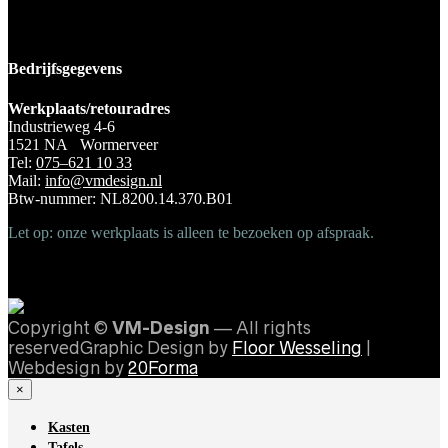
Bedrijfsgegevens
Werkplaats/retouradres
Industrieweg 4-6
1521 NA Wormerveer
Tel:
075–621 10 33
Mail:
info@vmdesign.nl
Btw-nummer: NL8200.14.370.B01
Let op: onze werkplaats is alleen te bezoeken op afspraak.
Copyright ©
VM-Design
— All rights
reservedGraphic Design by
Floor Wesseling
|
Webdesign by
20Forma
×
Kasten
Tafels