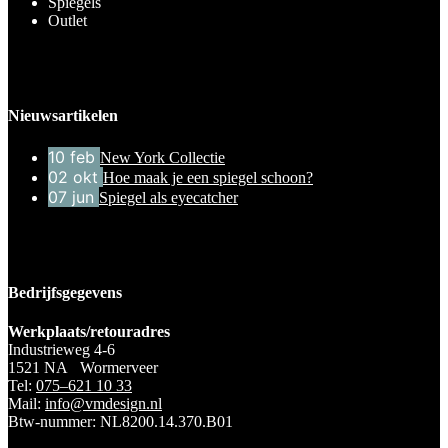
Spiegels
Outlet
Nieuwsartikelen
10
feb
New York Collectie
02
okt
Hoe maak je een spiegel schoon?
07
jun
Spiegel als eyecatcher
Bedrijfsgegevens
Werkplaats/retouradres
Industrieweg 4-6
1521 NA Wormerveer
Tel:
075–621 10 33
Mail:
info@vmdesign.nl
Btw-nummer: NL8200.14.370.B01