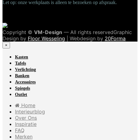
Let op: onze werkplaats is alleen te bezoeken op afspraak.
Copyright ©
VM-Design
— All rights reservedGraphic
Design by
Floor Wesseling
| Webdesign by
20Forma
×
Kasten
Tafels
Verlichting
Banken
Accessoires
Spiegels
Outlet
Home
Interieurblog
Over Ons
Inspiratie
FAQ
Merken