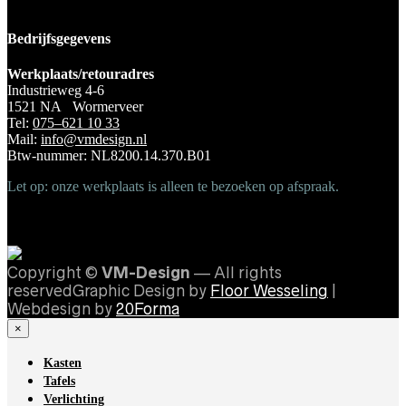
Bedrijfsgegevens
Werkplaats/retouradres
Industrieweg 4-6
1521 NA Wormerveer
Tel:
075–621 10 33
Mail:
info@vmdesign.nl
Btw-nummer: NL8200.14.370.B01
Let op: onze werkplaats is alleen te bezoeken op afspraak.
Copyright ©
VM-Design
— All rights
reservedGraphic Design by
Floor Wesseling
|
Webdesign by
20Forma
×
Kasten
Tafels
Verlichting