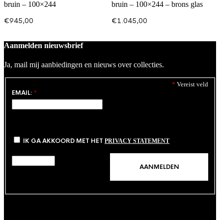
bruin – 100×244
bruin – 100×244 – brons glas
€
945,00
€
1.045,00
Aanmelden nieuwsbrief
Ja, mail mij aanbiedingen en nieuws over collecties.
*
Vereist veld
EMAIL:
*
IK GA AKKOORD MET HET
PRIVACY STATEMENT