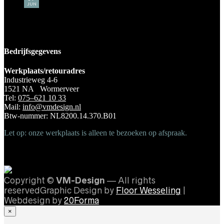
JUN
Bedrijfsgegevens
Werkplaats/retouradres
Industrieweg 4-6
1521 NA Wormerveer
Tel:
075–621 10 33
Mail:
info@vmdesign.nl
Btw-nummer: NL8200.14.370.B01
Let op: onze werkplaats is alleen te bezoeken op afspraak.
Copyright ©
VM-Design
— All rights
reservedGraphic Design by
Floor Wesseling
|
Webdesign by
20Forma
×