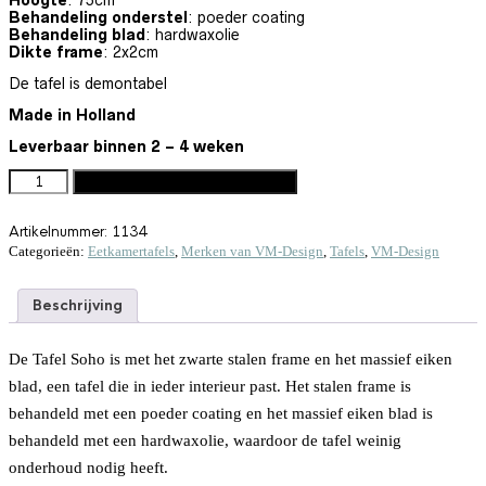
Behandeling onderstel
: poeder coating
Behandeling blad
: hardwaxolie
Dikte frame
: 2x2cm
De tafel is demontabel
Made in Holland
Leverbaar binnen 2 – 4 weken
EETTAFEL SOHO 200X90 - WIT ONDERSTEL AANTAL
Toevoegen aan winkelwagen
Artikelnummer:
1134
Categorieën:
Eetkamertafels
,
Merken van VM-Design
,
Tafels
,
VM-Design
Beschrijving
De Tafel Soho is met het zwarte stalen frame en het massief eiken
blad, een tafel die in ieder interieur past. Het stalen frame is
behandeld met een poeder coating en het massief eiken blad is
behandeld met een hardwaxolie, waardoor de tafel weinig
onderhoud nodig heeft.