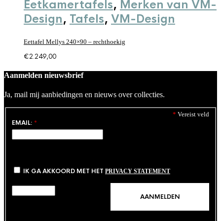
Eetkamertafels
,
Merken van VM-
Design
,
Tafels
,
VM-Design
Eettafel Mellys 240×90 – rechthoekig
€
2.249,00
Aanmelden nieuwsbrief
Ja, mail mij aanbiedingen en nieuws over collecties.
*
Vereist veld
EMAIL:
*
IK GA AKKOORD MET HET
PRIVACY STATEMENT