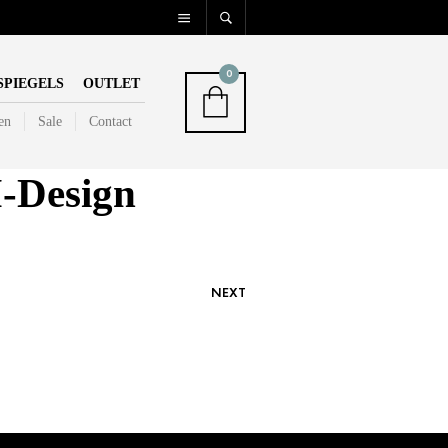
0
SPIEGELS
OUTLET
en
Sale
Contact
-Design
NEXT