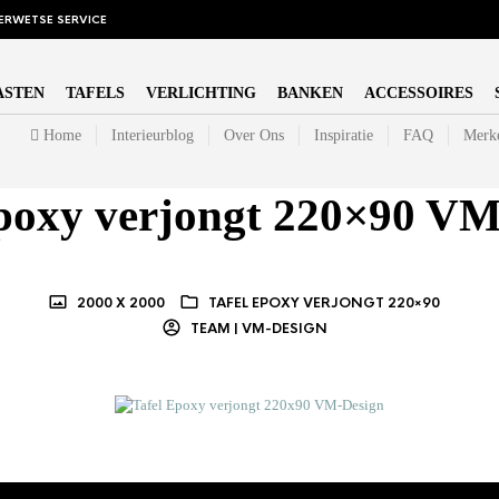
ERWETSE SERVICE
ASTEN
TAFELS
VERLICHTING
BANKEN
ACCESSOIRES
Home
Interieurblog
Over Ons
Inspiratie
FAQ
Merk
Epoxy verjongt 220×90 VM
2000 X 2000
TAFEL EPOXY VERJONGT 220×90
TEAM | VM-DESIGN