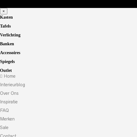
×
Kasten
Tafels
Verlichting
Banken
Accessoires
Spiegels
Outlet
Home
Interieurblog
Over Ons
Inspiratie
FAQ
Merken
Sale
Contact