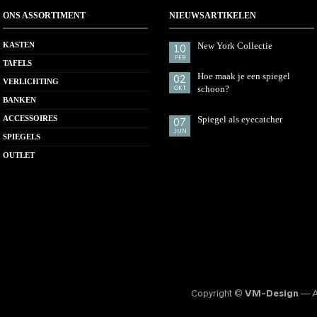
ONS ASSORTIMENT
NIEUWSARTIKELEN
KASTEN
New York Collectie
10
FEB
TAFELS
Hoe maak je een spiegel
02
VERLICHTING
schoon?
OKT
BANKEN
ACCESSOIRES
Spiegel als eyecatcher
07
JUN
SPIEGELS
OUTLET
Copyright ©
VM-Design
— Al