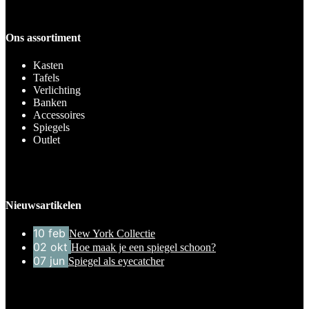
Ons assortiment
Kasten
Tafels
Verlichting
Banken
Accessoires
Spiegels
Outlet
Nieuwsartikelen
10
feb
New York Collectie
02
okt
Hoe maak je een spiegel schoon?
07
jun
Spiegel als eyecatcher