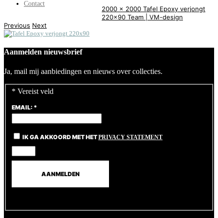
Contact
2000 x 2000
Tafel Epoxy verjongt
220×90
Team | VM-design
Previous
Next
Aanmelden nieuwsbrief
Ja, mail mij aanbiedingen en nieuws over collecties.
*
Vereist veld
EMAIL:
*
IK GA AKKOORD MET HET
PRIVACY STATEMENT