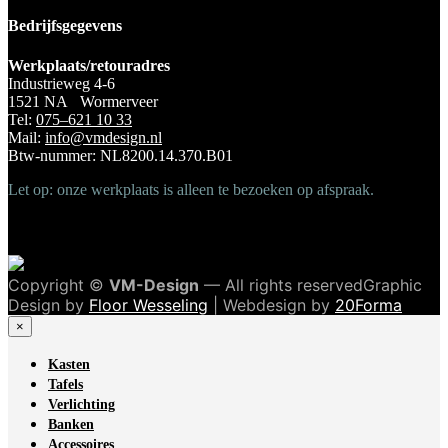
Bedrijfsgegevens
Werkplaats/retouradres
Industrieweg 4-6
1521 NA Wormerveer
Tel:
075–621 10 33
Mail:
info@vmdesign.nl
Btw-nummer: NL8200.14.370.B01
Let op: onze werkplaats is alleen te bezoeken op afspraak.
Copyright ©
VM-Design
— All rights reservedGraphic
Design by
Floor Wesseling
| Webdesign by
20Forma
×
Kasten
Tafels
Verlichting
Banken
Accessoires