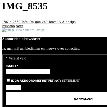
IMG_8535
1707 x 2560
Tafel Oblique 240
Team | VM-design
Previous
Next
Aanmelden nieuwsbrief
Ja, mail mij aanbiedingen en nieuws over collecties.
*
Vereist veld
EMAIL:
*
IK GA AKKOORD MET HET
PRIVACY STATEMENT