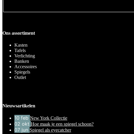
Ons assortiment
Kasten
Tafels
Verlichting
Banken
Accessoires
Spiegels
Outlet
Nieuwsartikelen
10
feb
New York Collectie
02
okt
Hoe maak je een spiegel schoon?
07
jun
Spiegel als eyecatcher