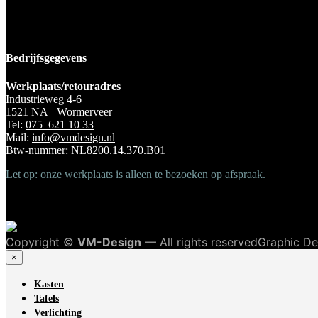
Bedrijfsgegevens
Werkplaats/retouradres
Industrieweg 4-6
1521 NA Wormerveer
Tel:
075–621 10 33
Mail:
info@vmdesign.nl
Btw-nummer: NL8200.14.370.B01
Let op: onze werkplaats is alleen te bezoeken op afspraak.
Copyright ©
VM-Design
— All rights reservedGraphic D
×
Kasten
Tafels
Verlichting