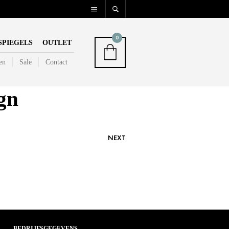
0
SPIEGELS
OUTLET
en
Sale
Contact
gn
NEXT
BEDRIJFSGEGEVENS