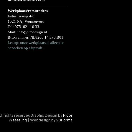
Werkplaats/retouradres
Industrieweg 4-6
1521 NA Wormerveer
Tel:
075–621 10 33
Mail:
info@vmdesign.nl
Btw-nummer: NL8200.14.370.B01
Let op: onze werkplaats is alleen te
bezoeken op afspraak.
l rights reservedGraphic Design by
Floor
Wesseling
| Webdesign by
20Forma