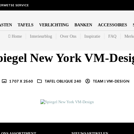
ERWETSE SERVICE
ASTEN
TAFELS
VERLICHTING
BANKEN
ACCESSOIRES
Home
Interieurblog
Over Ons
Inspiratie
FAQ
Merk
piegel New York VM-Desi
1707 X 2560
TAFEL OBLIQUE 240
TEAM | VM-DESIGN
ONS ASSORTIMENT
NIEUWSARTIKELEN