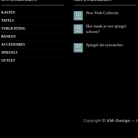
KASTEN
New York Collectie
10
FEB
TAFELS
Hoe maak je een spiegel
02
VERLICHTING
schoon?
OKT
BANKEN
ACCESSOIRES
Spiegel als eyecatcher
07
JUN
SPIEGELS
OUTLET
Copyright ©
VM-Design
— Al