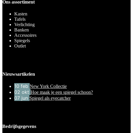
Ons assortiment
Kasten
Tafels
Verlichting
Banken
Accessoires
Spiegels
Outlet
Nieuwsartikelen
10
feb
New York Collectie
02
okt
Hoe maak je een spiegel schoon?
07
jun
Spiegel als eyecatcher
Bedrijfsgegevens