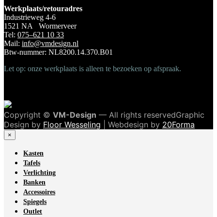
Werkplaats/retouradres
Industrieweg 4-6
1521 NA Wormerveer
Tel:
075–621 10 33
Mail:
info@vmdesign.nl
Btw-nummer: NL8200.14.370.B01
Let op: onze werkplaats is alleen te bezoeken op afspraak.
Copyright ©
VM-Design
— All rights reservedGraphic
Design by
Floor Wesseling
| Webdesign by
20Forma
×
Kasten
Tafels
Verlichting
Banken
Accessoires
Spiegels
Outlet