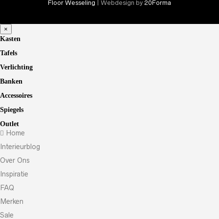
Floor Wesseling
| Webdesign by
20Forma
×
Kasten
Tafels
Verlichting
Banken
Accessoires
Spiegels
Outlet
Home
Interieurblog
Over Ons
Inspiratie
FAQ
Merken
Sale