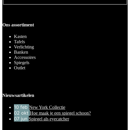
Ons assortiment
Kasten
Tafels
Verlichting
Banken
Accessoires
Spiegels
Outlet
Nieuwsartikelen
10
feb
New York Collectie
02
okt
Hoe maak je een spiegel schoon?
07
jun
Spiegel als eyecatcher