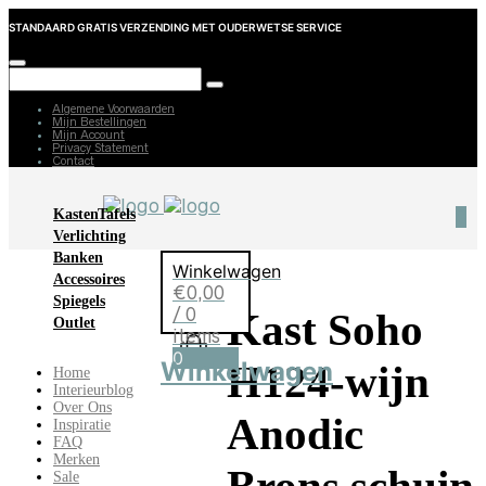
STANDAARD GRATIS VERZENDING MET OUDERWETSE SERVICE
Algemene Voorwaarden
Mijn Bestellingen
Mijn Account
Privacy Statement
Contact
Kasten
Tafels
0
Verlichting
Banken
Winkelwagen
Accessoires
€
0,00
Spiegels
/ 0
Kast Soho
Outlet
items
0
Winkelwagen
H124-wijn
Home
Interieurblog
Over Ons
Anodic
Inspiratie
FAQ
Merken
Sale