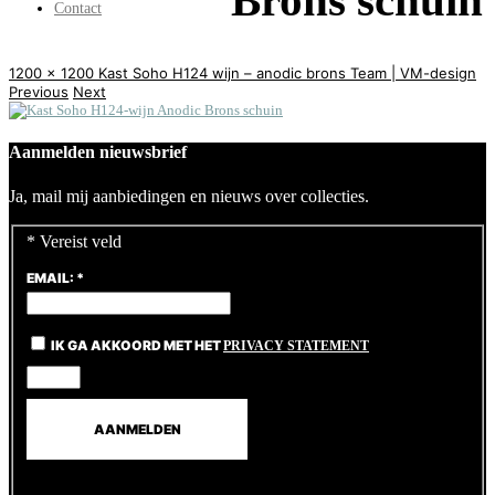
Brons schuin
Contact
1200 x 1200
Kast Soho H124 wijn – anodic brons
Team | VM-design
Previous
Next
Aanmelden nieuwsbrief
Ja, mail mij aanbiedingen en nieuws over collecties.
*
Vereist veld
EMAIL:
*
IK GA AKKOORD MET HET
PRIVACY STATEMENT