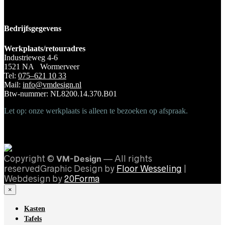
Bedrijfsgegevens
Werkplaats/retouradres
Industrieweg 4-6
1521 NA Wormerveer
Tel:
075–621 10 33
Mail:
info@vmdesign.nl
Btw-nummer: NL8200.14.370.B01
Let op: onze werkplaats is alleen te bezoeken op afspraak.
Copyright ©
VM-Design
— All rights
reservedGraphic Design by
Floor Wesseling
|
Webdesign by
20Forma
×
Kasten
Tafels