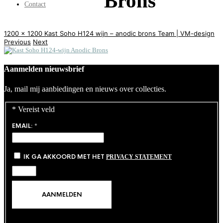
Brons
Contact
1200 x 1200
Kast Soho H124 wijn – anodic brons
Team | VM-design
Previous
Next
Aanmelden nieuwsbrief
Ja, mail mij aanbiedingen en nieuws over collecties.
*
Vereist veld
EMAIL:
*
IK GA AKKOORD MET HET
PRIVACY STATEMENT