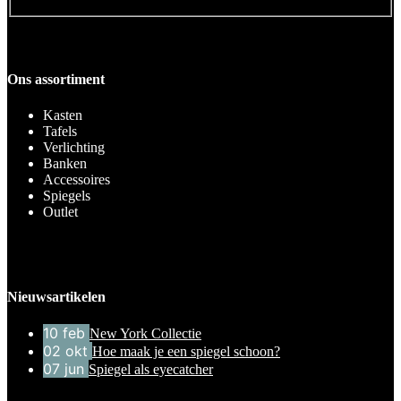
Ons assortiment
Kasten
Tafels
Verlichting
Banken
Accessoires
Spiegels
Outlet
Nieuwsartikelen
10
feb
New York Collectie
02
okt
Hoe maak je een spiegel schoon?
07
jun
Spiegel als eyecatcher