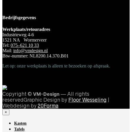
Bedrijfsgegevens
Werkplaats/retouradres
Industrieweg 4-6
1521 NA Wormerveer
Tel:
075–621 10 33
Mail:
info@vmdesign.nl
Btw-nummer: NL8200.14.370.B01
Let op: onze werkplaats is alleen te bezoeken op afspraak.
Copyright ©
VM-Design
— All rights
reservedGraphic Design by
Floor Wesseling
|
Webdesign by
20Forma
×
Kasten
Tafels