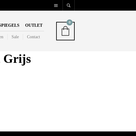
0
SPIEGELS
OUTLET
en
Sale
Contact
Grijs