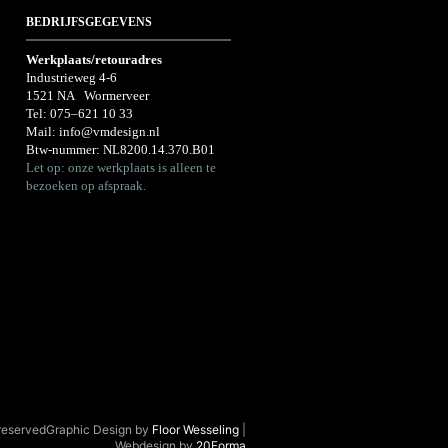
BEDRIJFSGEGEVENS
Werkplaats/retouradres
Industrieweg 4-6
1521 NA Wormerveer
Tel:
075–621 10 33
Mail:
info@vmdesign.nl
Btw-nummer: NL8200.14.370.B01
Let op: onze werkplaats is alleen te
bezoeken op afspraak.
 reservedGraphic Design by
Floor Wesseling
|
Webdesign by
20Forma