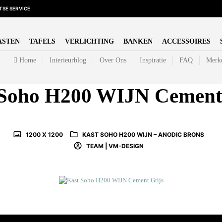
SE SERVICE
ASTEN
TAFELS
VERLICHTING
BANKEN
ACCESSOIRES
Home
Interieurblog
Over Ons
Inspiratie
FAQ
Merk
 Soho H200 WIJN Cement 
1200 X 1200
KAST SOHO H200 WIJN – ANODIC BRONS
TEAM | VM-DESIGN