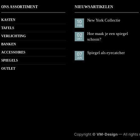
ONS ASSORTIMENT
NIEUWSARTIKELEN
KASTEN
New York Collectie
10
FEB
TAFELS
Hoe maak je een spiegel
02
VERLICHTING
schoon?
OKT
BANKEN
ACCESSOIRES
Spiegel als eyecatcher
07
JUN
SPIEGELS
OUTLET
Copyright ©
VM-Design
— All rights