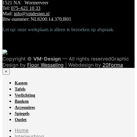
1521 NA Wormerveer
Tel:
075–621 10 33
Mail:
info@vmdesign.nl
Btw-nummer: NL8200.14.370.B01
Let op: onze werkplaats is alleen te bezoeken op afspraak.
Copyright ©
VM-Design
— All rights reservedGraphic
Design by
Floor Wesseling
| Webdesign by
20Forma
×
Kasten
Tafels
Verlichting
Banken
Accessoires
Spiegels
Outlet
Home
Interieurblog