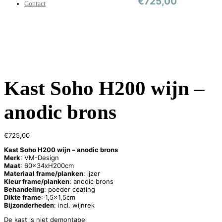
€
725,00
Contact
Kast Soho H200 wijn –
anodic brons
€
725,00
Kast Soho H200 wijn – anodic brons
Merk
: VM-Design
Maat
: 60x34xH200cm
Materiaal frame/planken
: ijzer
Kleur frame/planken
: anodic brons
Behandeling
: poeder coating
Dikte frame
: 1,5×1,5cm
Bijzonderheden
: incl. wijnrek
De kast is niet demontabel