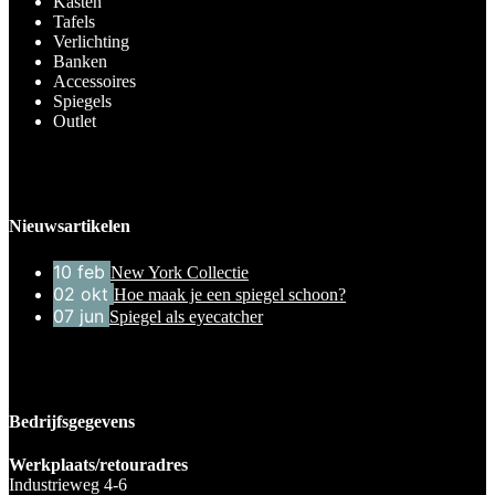
Kasten
Tafels
Verlichting
Banken
Accessoires
Spiegels
Outlet
Nieuwsartikelen
10
feb
New York Collectie
02
okt
Hoe maak je een spiegel schoon?
07
jun
Spiegel als eyecatcher
Bedrijfsgegevens
Werkplaats/retouradres
Industrieweg 4-6