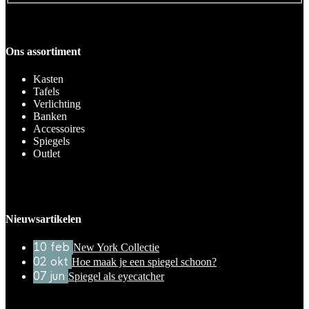
Ons assortiment
Kasten
Tafels
Verlichting
Banken
Accessoires
Spiegels
Outlet
Nieuwsartikelen
10
feb
New York Collectie
02
okt
Hoe maak je een spiegel schoon?
07
jun
Spiegel als eyecatcher