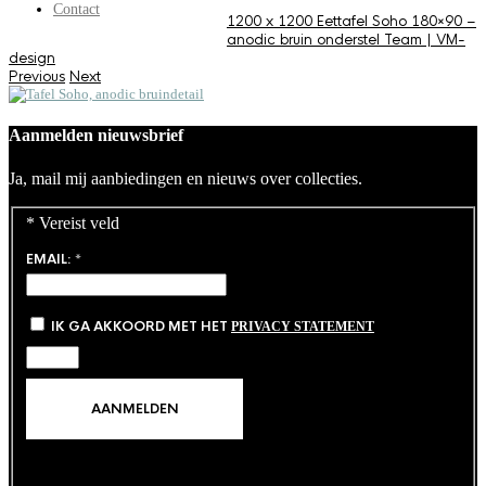
Contact
1200 x 1200
Eettafel Soho 180×90 –
anodic bruin onderstel
Team | VM-
design
Previous
Next
Aanmelden nieuwsbrief
Ja, mail mij aanbiedingen en nieuws over collecties.
*
Vereist veld
EMAIL:
*
IK GA AKKOORD MET HET
PRIVACY STATEMENT