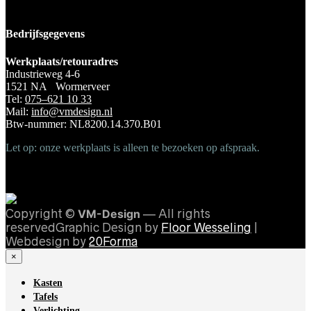
Bedrijfsgegevens
Werkplaats/retouradres
Industrieweg 4-6
1521 NA Wormerveer
Tel:
075–621 10 33
Mail:
info@vmdesign.nl
Btw-nummer: NL8200.14.370.B01
Let op: onze werkplaats is alleen te bezoeken op afspraak.
Copyright ©
VM-Design
— All rights
reservedGraphic Design by
Floor Wesseling
|
Webdesign by
20Forma
×
Kasten
Tafels
Verlichting