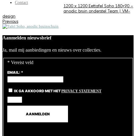
Contact
1200 x 1200
Eettafel Soho 180×90 –
anodic bruin onderstel
Team | VM-
design
Previous
Aanmelden nieuwsbrief
Ja, mail mij aanbiedingen en nieuws over collecties.
*
Vereist veld
EMAIL:
*
IK GA AKKOORD MET HET
PRIVACY STATEMENT