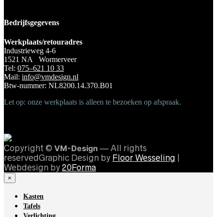
Bedrijfsgegevens
Werkplaats/retouradres
Industrieweg 4-6
1521 NA Wormerveer
Tel:
075–621 10 33
Mail:
info@vmdesign.nl
Btw-nummer: NL8200.14.370.B01
Let op: onze werkplaats is alleen te bezoeken op afspraak.
Copyright ©
VM-Design
— All rights
reservedGraphic Design by
Floor Wesseling
|
Webdesign by
20Forma
×
Kasten
Tafels
Verlichting