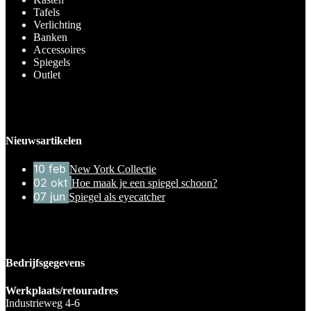
Tafels
Verlichting
Banken
Accessoires
Spiegels
Outlet
Nieuwsartikelen
10
feb
New York Collectie
02
okt
Hoe maak je een spiegel schoon?
07
jun
Spiegel als eyecatcher
Bedrijfsgegevens
Werkplaats/retouradres
Industrieweg 4-6