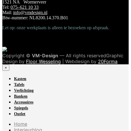
1521 NA Wormerveer
Tel:
075–621 10 33
Mail:
info@vmdesign.nl
Btw-nummer: NL8200.14.370.B01
Let op: onze werkplaats is alleen te bezoeken op afspraak.
Copyright ©
VM-Design
— All rights reservedGraphic
Design by
Floor Wesseling
| Webdesign by
20Forma
×
Kasten
Tafels
Verlichting
Banken
Accessoires
Spiegels
Outlet
Home
Interieurblog