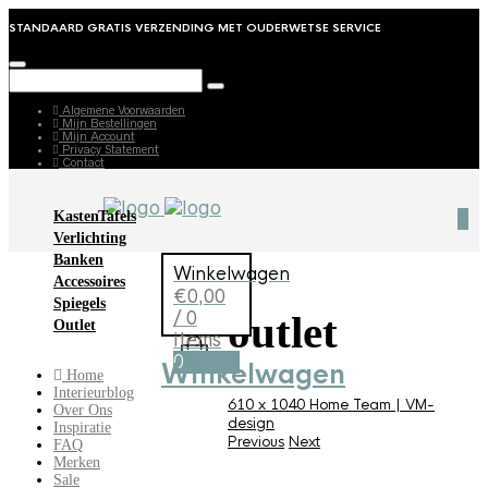
STANDAARD GRATIS VERZENDING MET OUDERWETSE SERVICE
Algemene Voorwaarden
Mijn Bestellingen
Mijn Account
Privacy Statement
Contact
Kasten
Tafels
0
Verlichting
Banken
Winkelwagen
Accessoires
€
0,00
Spiegels
/ 0
outlet
Outlet
items
0
Winkelwagen
Home
Interieurblog
610 x 1040
Home
Team | VM-
Over Ons
design
Inspiratie
Previous
Next
FAQ
Merken
Sale