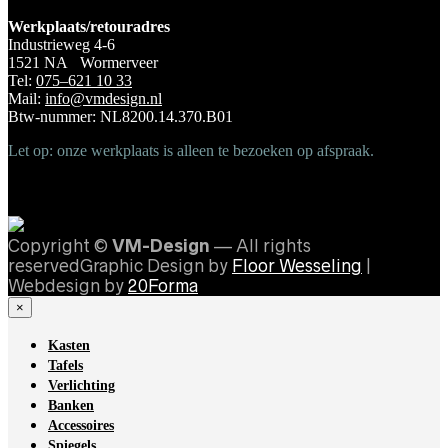
Werkplaats/retouradres
Industrieweg 4-6
1521 NA Wormerveer
Tel:
075–621 10 33
Mail:
info@vmdesign.nl
Btw-nummer: NL8200.14.370.B01
Let op: onze werkplaats is alleen te bezoeken op afspraak.
Copyright ©
VM-Design
— All rights
reservedGraphic Design by
Floor Wesseling
|
Webdesign by
20Forma
×
Kasten
Tafels
Verlichting
Banken
Accessoires
Spiegels