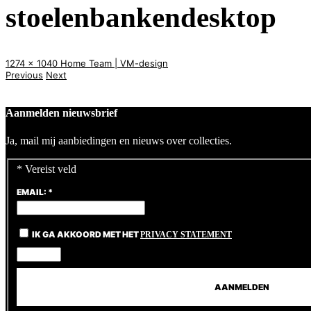
stoelenbankendesktop
1274 x 1040
Home
Team | VM-design
Previous
Next
Aanmelden nieuwsbrief
Ja, mail mij aanbiedingen en nieuws over collecties.
*
Vereist veld
EMAIL:
*
IK GA AKKOORD MET HET
PRIVACY STATEMENT