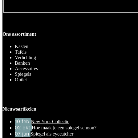
Ons assortiment
Kasten
Tafels
Verlichting
Banken
Accessoires
Spiegels
Outlet
Nieuwsartikelen
10
feb
New York Collectie
02
okt
Hoe maak je een spiegel schoon?
07
jun
Spiegel als eyecatcher