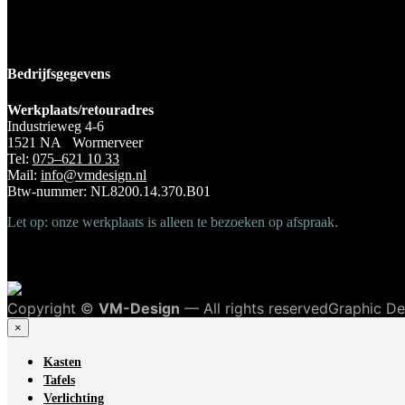
Bedrijfsgegevens
Werkplaats/retouradres
Industrieweg 4-6
1521 NA Wormerveer
Tel:
075–621 10 33
Mail:
info@vmdesign.nl
Btw-nummer: NL8200.14.370.B01
Let op: onze werkplaats is alleen te bezoeken op afspraak.
Copyright ©
VM-Design
— All rights reservedGraphic D
×
Kasten
Tafels
Verlichting